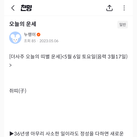
오늘의 운세
일반
누랭이
조회
85
·
2023.05.06
[더사주 오늘의 띠별 운세]<5월 6일 토요일(음력 3월17일)
>

쥐띠(子)

▶36년생 아무리 사소한 일이라도 정성을 다하면 새로운 