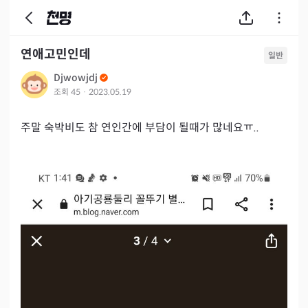
연애고민인데
일반
Djwowjdj
조회
45
·
2023.05.19
주말 숙박비도 참 연인간에 부담이 될때가 많네요ㅠ..