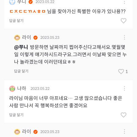
쭈니
2023.05.22
ㄷㅈㄷㄷㄲㅅㅎㅁ
님을 찾아가신 특별한 이유가 있나용??
답글 달기
라이
2023.05.23
@
쭈니
방문하면 날짜까지 찝어주신다고해서요.몇월몇
일 이렇게 얘기하시드라구요.그러면서 이날짜 맞으면 누
나 놀라겠는데 이러던데요ㅎㅎ
답글 달기
1
냐하
2023.05.22
라이님 마음이 너무 아프네요… 고생 많으셨습니다 좋은
사람 만나서 꼭 행복하셨으면 좋겠어요
답글 달기
라이
2023.05.23