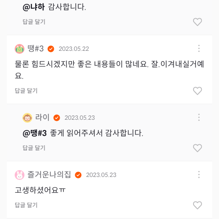
@
냐하
감사합니다.
답글 달기
땡#3
2023.05.22
물론 힘드시겠지만 좋은 내용들이 많네요. 잘.이겨내실거예
요.
답글 달기
라이
2023.05.23
@
땡#3
좋게 읽어주셔서 감사합니다.
답글 달기
즐거운나의집
2023.05.23
고생하셨어요ㅠ
답글 달기