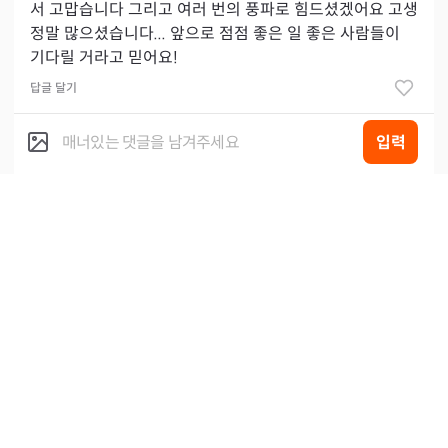
서 고맙습니다 그리고 여러 번의 풍파로 힘드셨겠어요 고생
정말 많으셨습니다... 앞으로 점점 좋은 일 좋은 사람들이
기다릴 거라고 믿어요!
답글 달기
입력
라이
2023.05.23
@
트로피
저도 믿어요^^
답글 달기
1
시골아줌
2023.05.23
힘내셔요
답글 달기
라이
2023.05.23
@
시골아줌
감사합니다.
답글 달기