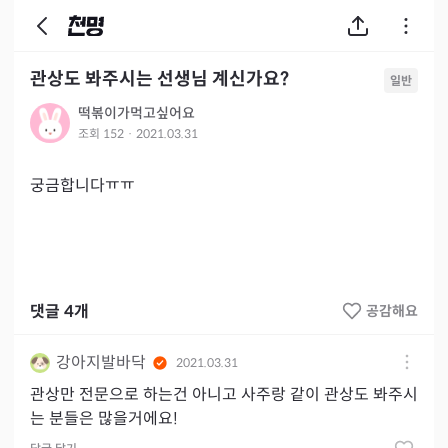
관상도 봐주시는 선생님 계신가요?
일반
떡볶이가먹고싶어요
조회
152
·
2021.03.31
궁금합니다ㅠㅠ
댓글
4
개
공감해요
강아지발바닥
2021.03.31
관상만 전문으로 하는건 아니고 사주랑 같이 관상도 봐주시
는 분들은 많을거에요!