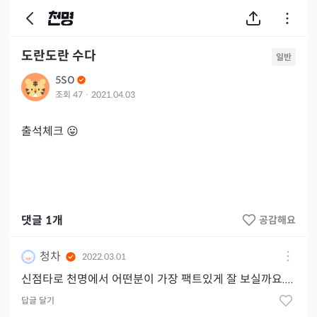
도란도란 수다
일반
5SO
조회
47
·
2021.04.03
출석체크 😛
댓글
1
개
공감해요
청차
2022.03.01
신점타로 천명에서 어떤분이 가장 팩트있게 잘 보실까요....
답글 달기