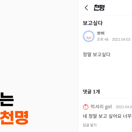
보고싶다
뽀삐
조회
48
·
2021.04.03
정말 보고싶다
댓글
1
개
럭셔리 girl
2021.04.
네 정말 보고 싶어요 너
답글 달기