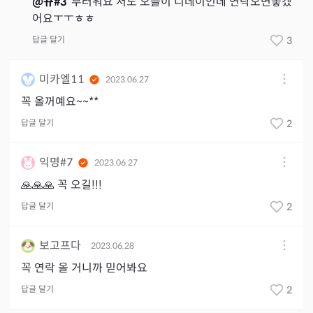
@
뀨#3
부러워요 저도 오늘이 디데이인데 연락오면좋겠
어요ㅜㅜㅎㅎ
답글 달기
3
미카엘11
2023.06.27
꼭 올꺼예요~~**
답글 달기
2
익명#7
2023.06.27
🙏🙏🙏 꼭 오길!!!
답글 달기
2
보고프다
2023.06.28
꼭 연락 올 거니까 믿어봐요
답글 달기
2