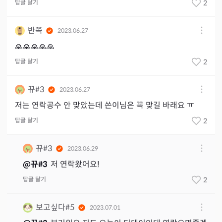
답글 달기
2
반쪽
2023.06.27
🙏🙏🙏🙏🙏
답글 달기
2
뀨#3
2023.06.27
저는 연락공수 안 맞았는데 쓴이님은 꼭 맞길 바래요 ㅠ
답글 달기
2
뀨#3
2023.06.29
@
뀨#3
저 연락왔어요!
답글 달기
2
보고싶다#5
2023.07.01