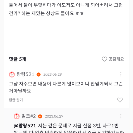
들어서 둘이 부딪히다가 이도저도 아니게 되어버려서 그런
건가? 하는 재밌는 상상도 들어요 ㅎㅎ

댓글
5
개
공감해요
랑랑521
2023.06.29
그냥 자주보면 내용이 다른게 많이보이니 안믿게되서 그런
거아닐까요
답글 달기
밀크#2
2023.06.29
@
랑랑521
저는 같은 문제로 지금 신점 3번, 타로1번
봤는데, 다 얼추 비슷하게 말씀하셔서 조금 신기하기도하