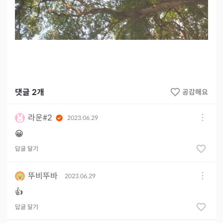
댓글
2
개
공감해요
라운#2
2023.06.29
😀
답글 달기
뚜비뚜바
2023.06.29
👍
답글 달기