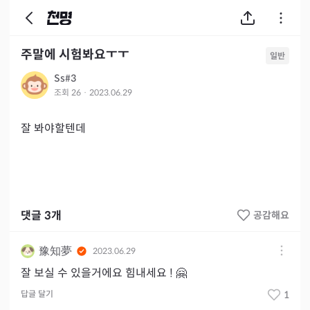
주말에 시험봐요ㅜㅜ
일반
Ss#3
조회
26
·
2023.06.29
잘 봐야할텐데 
댓글
3
개
공감해요
豫知夢
2023.06.29
잘 보실 수 있을거에요 힘내세요 ! 🤗
답글 달기
1