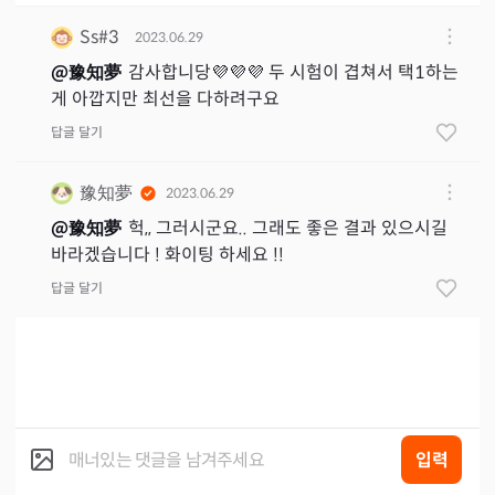
Ss#3
2023.06.29
@
豫知夢
감사합니당💜💜💜 두 시험이 겹쳐서 택1하는
게 아깝지만 최선을 다하려구요
답글 달기
豫知夢
2023.06.29
@
豫知夢
헉,, 그러시군요.. 그래도 좋은 결과 있으시길
바라겠습니다 ! 화이팅 하세요 !!
답글 달기
입력