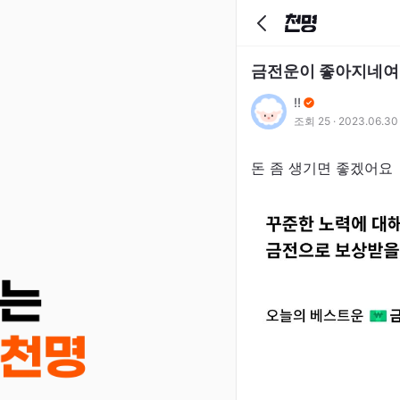
금전운이 좋아지네여
!!
조회
25
·
2023.06.30
돈 좀 생기면 좋겠어요 