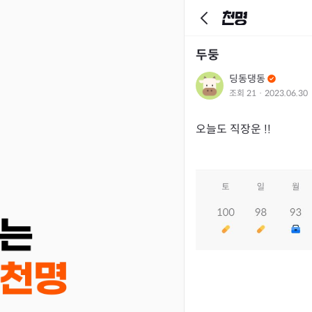
두둥
딩동댕동
조회
21
·
2023.06.30
오늘도 직장운 !!