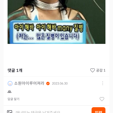
댓글
1
개
공감 1
소원아이루어져라
2023.06.30
🙏
답글 달기
입력