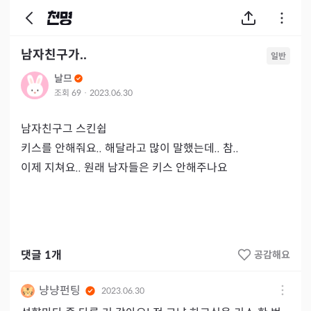
남자친구가..
일반
날므
조회
69
·
2023.06.30
남자친구그 스킨쉽

키스를 안해줘요.. 해달라고 많이 말했는데.. 참..

이제 지쳐요.. 원래 남자들은 키스 안해주나요
댓글
1
개
공감해요
냥냥펀팅
2023.06.30