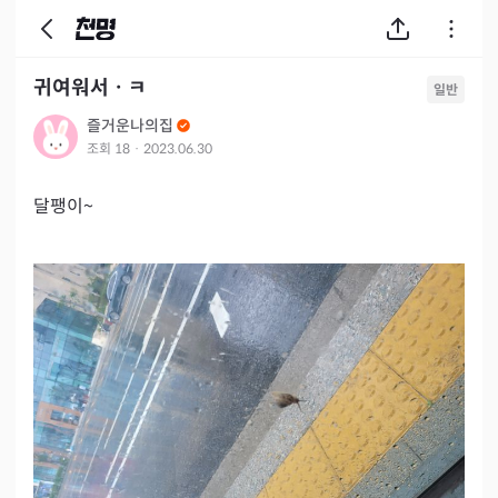
귀여워서ㆍㅋ
일반
즐거운나의집
조회
18
·
2023.06.30
달팽이~