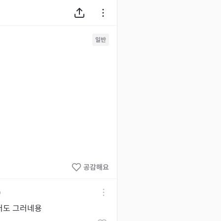
일반
공감해요
0
저도 그러네용