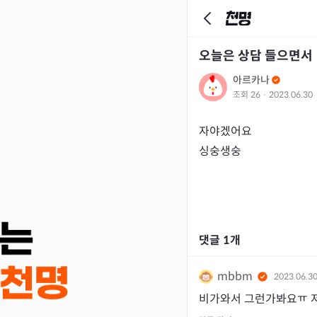
오늘은 상담 들으면서
아르카나
조회
26
·
2023.06.30
자야겠어요

싱숭생숭
댓글
1
개
mbbm
2023.06.3
비가와서 그런가봐요ㅠ 