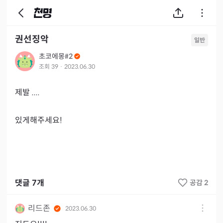
권선징악
일반
초코에몽#2
조회
39
·
2023.06.30
제발 .... 

댓글
7
개
공감 2
리드존
2023.06.30