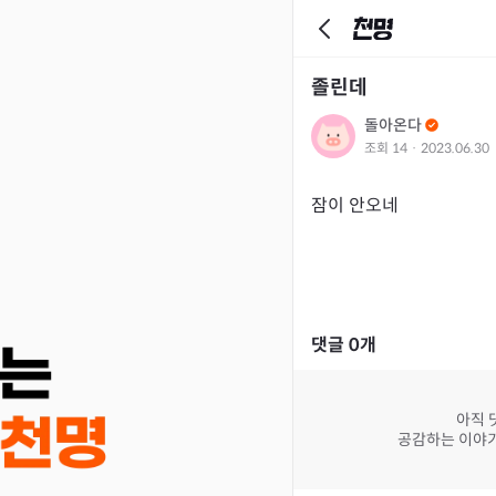
졸린데
돌아온다
조회
14
·
2023.06.30
잠이 안오네
댓글
0
개
아직 
공감하는 이야기