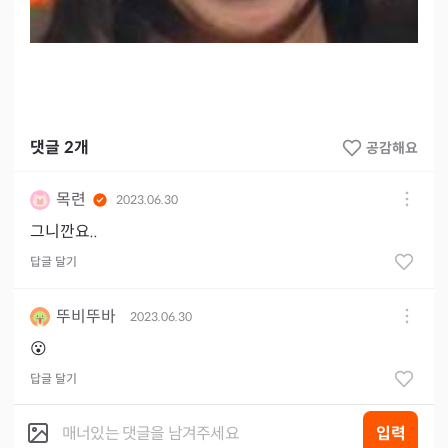
댓글
2
개
공감해요
목련
2023.06.30
그니깐요..
답글 달기
뚜비뚜바
2023.06.30
😮
답글 달기
입력