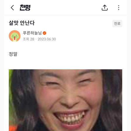
살맛 안난다
진로
푸른하늘님
조회
28
·
2023.06.30
정말