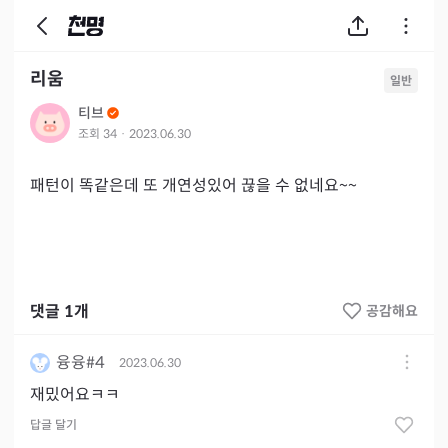
리움
일반
티브
조회
34
·
2023.06.30
패턴이 똑같은데 또 개연성있어 끊을 수 없네요~~
댓글
1
개
공감해요
융융#4
2023.06.30
재밌어요ㅋㅋ
답글 달기