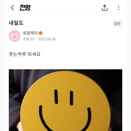
내일도
일반
로얄제리
조회
25
·
2023.06.30
웃는하루 되세요