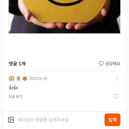
댓글
1
개
공감해요
흊
2023.06.30
👍👍
답글 달기
입력