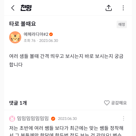
타로 볼때요
애정
에헤라디야#2
조회
76
·
2023.06.30
여러 샘들 볼때 간격 띄우고 보시는지 바로 보시는지 궁금
합니다
댓글
1
개
공감해요
밈밈밈밈밈밈밈
2023.06.30
저는 초반에 여러 쌤들 보다가 최근에는 맞는 쌤들 정착해
서 그 분들께만 한달에 한두번 정도 보는 것 같아요! 변수