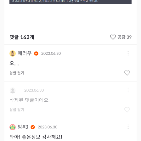
댓글
162
개
공감 39
메러우
2023.06.30
오....
답글 달기
-
2023.06.30
삭제된 댓글이에요.
답글 달기
밤#3
2023.06.30
와아! 좋은정보 감사해요!