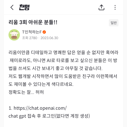
리움 3회 아쉬운 분들!!
일반
T인척하는F
조회
2780
·
2023.06.30
리움이만큼 디테일하고 명쾌한 답은 얻을 순 없지만 혹여라
 재미로라도, 아니면 AI로 타로를 보고 싶으신 분들은 이 방
법을 쓰셔도 시간 보내기 좋고 야무질 것 같습니다.

저도 웹개발 시작하면서 많이 도움받은 친구라 이런쪽에서
도 재미볼 수 있다는게 색다르네요.

정확도는 잘... 허허

1. https://chat.openai.com/

chat gpt 접속 후 로그인(없다면 계정 생성)
