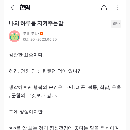
나의 하루를 지켜주는말
일반
루미루다
조회
20
·
2023.06.30
심란한 요즘이다.

하긴, 언젠 안 심란했던 적이 있나?

생각해보면 행복의 순간은 고민, 피곤, 불퉁, 화남, 우울
, 둔함의 그것보다 짧다.

그게 정상이지만.....

sns를 안 보는 것이 정신건강에 좋다는 말을 되뇌이며
