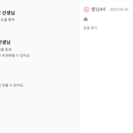
별님#4
2023.06.30
🙏
답글 달기