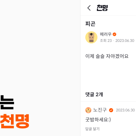
피곤
메러우
조회
23
·
2023.06.30
이제 슬슬 자야겠어요
댓글
2
개
노진구
2023.06.30
굿밤하세요:)
답글 달기