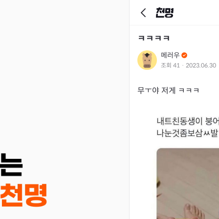
ㅋㅋㅋㅋ
메러우
조회
41
·
2023.06.30
무ㅜ야 저게 ㅋㅋㅋ