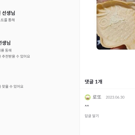
댓글
1
개
로또
2023.06.30
^^
답글 달기