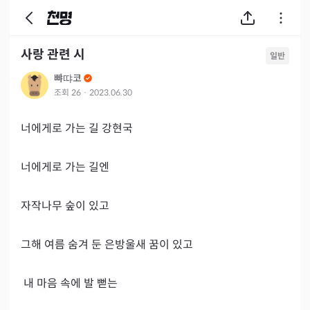
사랑 관련 시
일반
뺘땨코
조회
26
·
2023.06.30
너에게로 가는 길 강현국

너에게로 가는 길엔

자작나무 숲이 있고

그해 여름 숨겨 둔 은방울새 꿈이 있고

 내 마음 속에 발 뻗는
