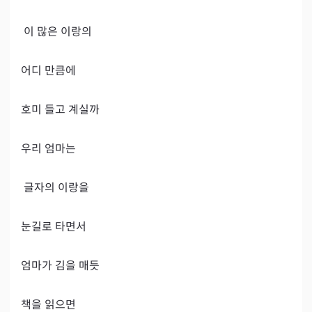
 이 많은 이랑의

어디 만큼에

호미 들고 계실까

우리 엄마는

 글자의 이랑을

눈길로 타면서

엄마가 김을 매듯

책을 읽으면
