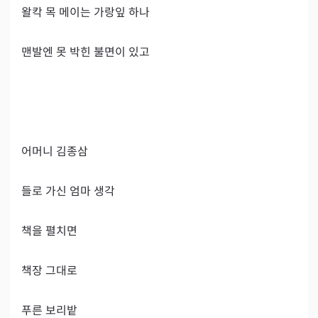
왈칵 목 메이는 가랑잎 하나

맨발엔 못 박힌 불면이 있고

어머니 김종삼

들로 가신 엄마 생각

책을 펼치면

책장 그대로

푸른 보리밭
