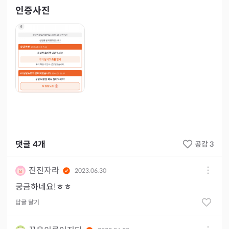
인증사진
댓글
4
개
공감 3
진진자라
2023.06.30
궁금하네요!ㅎㅎ
답글 달기