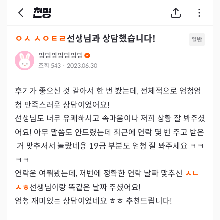
ㅇㅅ ㅅㅇㅌㄹ
선생님과 상담했습니다!
일반
밈밈밈밈밈밈밈
조회
543
·
2023.06.30
후기가 좋으신 것 같아서 한 번 봤는데, 전체적으로 엄청엄
청 만족스러운 상담이었어요!

선생님도 너무 유쾌하시고 속마음이나 저희 상황 잘 봐주셨
어요! 아무 말씀도 안드렸는데 최근에 연락 몇 번 주고 받은
 거 맞추셔서 놀랐네용 19금 부분도 엄청 잘 봐주세요 ㅋㅋ
ㅋㅋ 

연락운 여쭤봤는데, 저번에 정확한 연락 날짜 맞추신 
ㅅㄴ
ㅅㅎ
선생님이랑 똑같은 날짜 주셨어요! 

엄청 재미있는 상담이었네요 ㅎㅎ 추천드립니다!