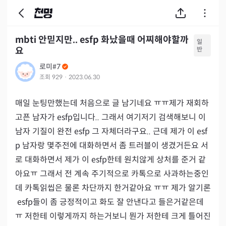
mbti 안믿지만.. esfp 화났을때 어찌해야할까
일
요
반
로미#7
조회
929
·
2023.06.30
매일 눈팅만했는데 처음으로 글 남기네요 ㅠㅠ제가 재회하
고픈 남자가 esfp입니다.. 그래서 여기저기 검색해보니 이
남자 기질이 완전 esfp 그 자체더라구요.. 근데 제가 이 esf
p 남자랑 몇주전에 대화하면서 좀 트러블이 생겼거든요 서
로 대화하면서 제가 이 esfp한테 원치않게 상처를 준거 같
아요ㅠ 그래서 전 계속 주기적으로 카톡으로 사과하는중인
데 카톡읽씹은 물론 차단까지 한거같아요 ㅠㅠ 제가 알기론
 esfp들이 좀 긍정적이고 화도 잘 안낸다고 들은거같은데 
ㅠ 저한테 이렇게까지 하는거보니 뭔가 저한테 크게 틀어진