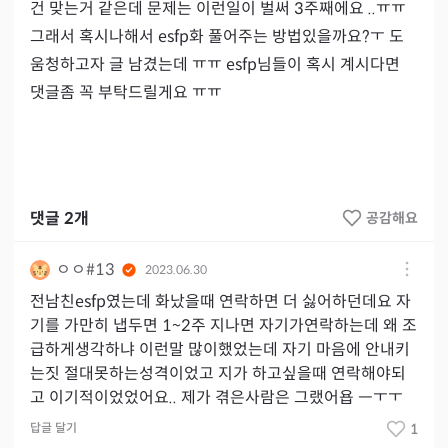
건 맞는거 같은데 문제는 이런일이 벌써 3주째에요 ..ㅠㅠ 
그래서 혹시나해서 esfp화 풀어주는 방법있을까요?ㅜ 도
움청하고자 글 남겼는데 ㅠㅠ esfp님들이 혹시 계시다면 
댓글좀 꼭 부탁드릴게요 ㅠㅠ 
댓글
2
개
공감해요
ㅇㅇ#13
2023.06.30
전남친esfp였는데 화났을때 연락하면 더 싫어하던데요 자
기를 가만히 냅두면 1~2주 지나면 자기가연락하는데 왜 조
급하게생각하냐 이런말 많이했었는데 자기 마음에 안내키
는짓 절대못하는성격이었고 지가 하고싶을때 연락해야되
고 이기적이었었어요.. 제가 겪은사람은 그랬어욥 ㅡㅜㅜ
답글 달기
1