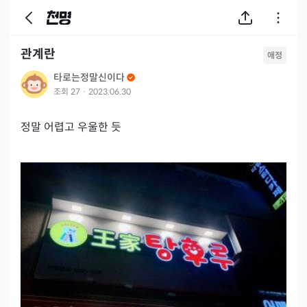
관계란
애정
타로는정말신이다
조회
27
·
2023.06.30
정말 어렵고 우울한 듯