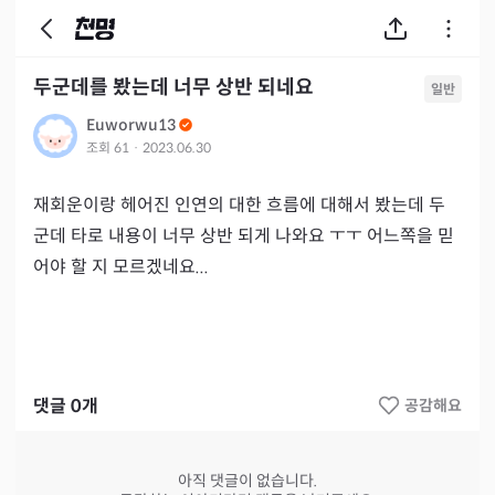
두군데를 봤는데 너무 상반 되네요
일반
Euworwu13
조회
61
·
2023.06.30
재회운이랑 헤어진 인연의 대한 흐름에 대해서 봤는데 두 
군데 타로 내용이 너무 상반 되게 나와요 ㅜㅜ 어느쪽을 믿
어야 할 지 모르겠네요...
댓글
0
개
공감해요
아직 댓글이 없습니다.