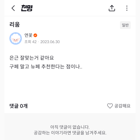
리움
일반
연꽃
조회
42
·
2023.06.30
은근 잘맞는거 같아요

구페 말고 뉴페 추천한다는 점이나..
댓글
0
개
공감해요
아직 댓글이 없습니다.
공감하는 이야기라면 댓글을 남겨주세요.