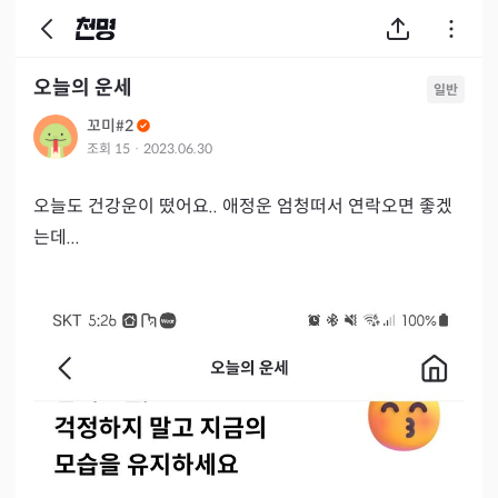
오늘의 운세
일반
꼬미#2
조회
15
·
2023.06.30
오늘도 건강운이 떴어요.. 애정운 엄청떠서 연락오면 좋겠
는데...