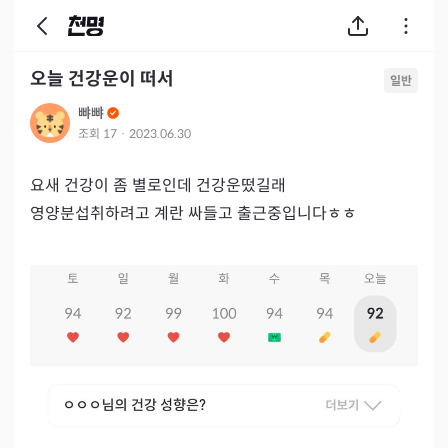
오늘 건강운이 떠서
일반
뺘뺘
조회
17
·
2023.06.30
요새 건강이 좀 별로인데 건강운떴길래

영양분섭취하려고 계란 싸들고 출근중입니다ㅎㅎ