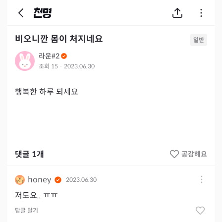
비오니깐 몸이 처지네요
일반
라운#2
조회
15
·
2023.06.30
행복한 하루 되세요 
댓글
1
개
공감해요
honey
2023.06.30
저도요.. ㅠㅠ
답글 달기