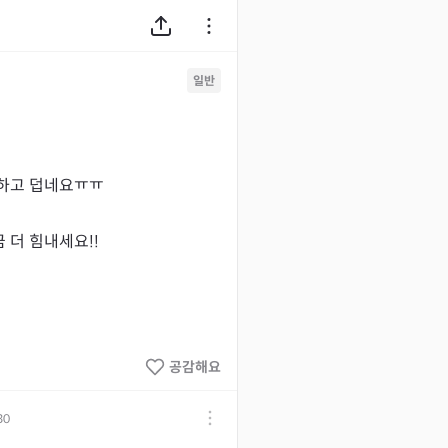
일반
하고 덥네요ㅠㅠ

더 힘내세요!! 
공감해요
30