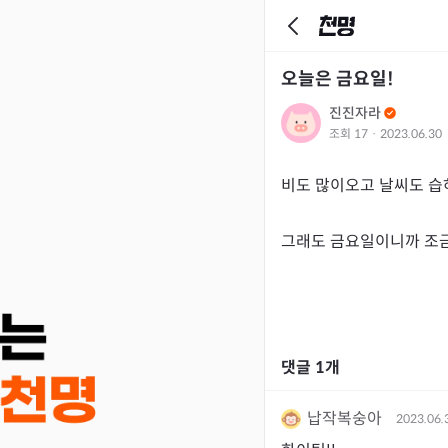
오늘은 금요일!
진진자라
조회
17
·
2023.06.30
비도 많이오고 날씨도 습
그래도 금요일이니까 조금 
댓글
1
개
납작복숭아
2023.06.