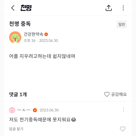
천명 중독
일반
건강한약속
조회
36
·
2023.06.30
어플 지우려고하는데 쉽지않네여
댓글
1
개
공감해요
ㅡㅅㅡ
2023.06.30
저도 천기중독때문에 못지워요😂
답글 달기