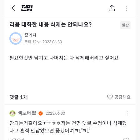
리움 대화한 내용 삭제는 안되나요?
일반
즐기자
조회
126
·
2023.06.30
필요한것만 남기고 나머지는 다 삭제해버리고 싶어요
댓글
1
개
공감해요
삐뽀삐뽀
2023.06.30
안되는거같아요ㅜㅜㅎㅎ저는 천명 댓글 수정이나 삭제했
다고 흔적 안남았으면 좋겠어여ㅋㅋ̄̈ㅋ꙼̈ㅋ̆̎