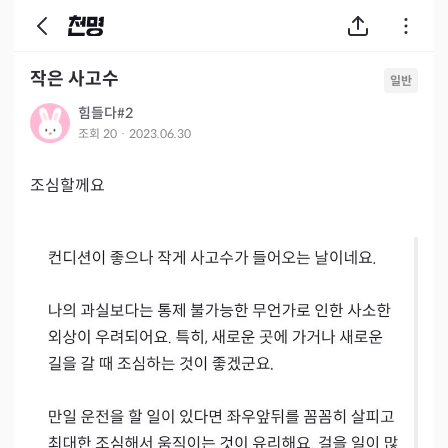
작은 사고수
일반
힘들다#2
조회
20
·
2023.06.30
조심할께요