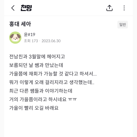
홍대 세아
일반
윤#19
조회
173
·
2023.06.30
전남친과 3월말에 헤어지고

보름되던 날 쌤과 만났는데

가을쯤에 재회가 가능할 것 같다고 하셔서...

뭐가 이렇게 오래 걸리지라고 생각했는데..

최근 다른 쌤들과 이야기하는데

거의 가을쯤이라고 하시네요 ㅠㅠ

가을이 빨리 오길 바래요