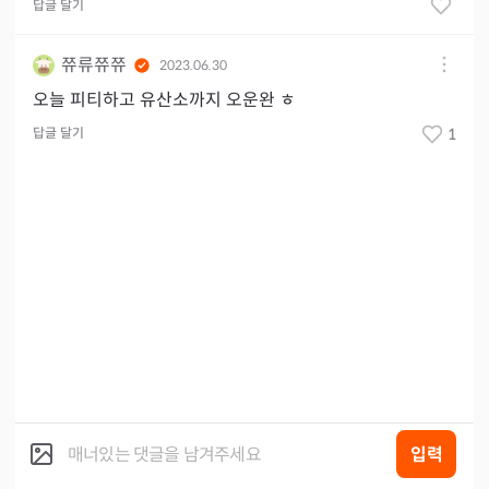
답글 달기
쮸류쮸쮸
2023.06.30
오늘 피티하고 유산소까지 오운완 ㅎ
답글 달기
1
입력