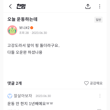
오늘 운동하는데
일반
보니#2
조회
28
·
2023.06.30
고강도라서 앞이 핑 돌더라구요..

다들 오운완 하셨나용
댓글
2
개
공감해요
잘살아보자
2023.06.30
운동 안 한지 1년째예요ㅠㅠ