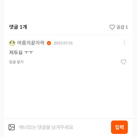
댓글
1
개
공감 1
여름의끝자락
2023.07.01
저두요 ㅜㅜ
답글 달기
입력