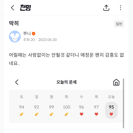
딱히
일반
쭈니
조회
20
·
2023.06.30
어릴때는 사랑없이는 안될것 같더니 애정운 왠지 감흥도 없
네요..