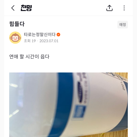
힘들다
애정
타로는정말신이다
조회
19
·
2023.07.01
연애 할 시간이 읍다