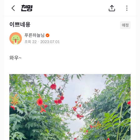
이쁘네용
애정
푸른하늘님
조회
22
·
2023.07.01
와우~