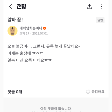
알바 끝!
일반
매력넘치는여니
조회
19
·
2023.07.01
오늘 불금이라. 그런지. 유독 늦게 끝났네요~

어제는 출장에 ㅠㅇㅠ

일복 터진 요즘 이네요ㅠㅠ
댓글
0
개
공감해요
아직 댓글이 없습니다.