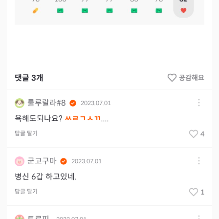
댓글
3
개
공감해요
룰루랄라#8
2023.07.01
욕해도되나요?
ㅆㄹㄱㅅㄲ
....
답글 달기
4
군고구마
2023.07.01
병신 6갑 하고있네.
답글 달기
1