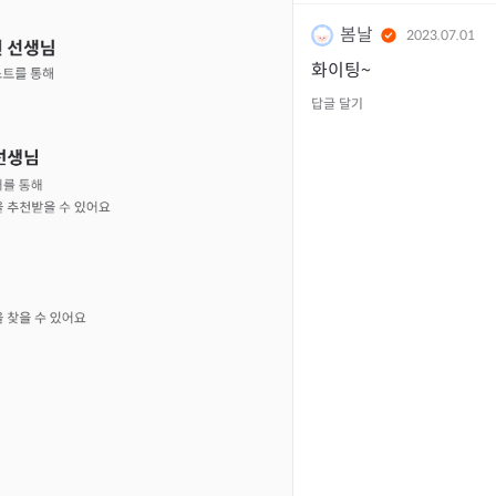
봄날
2023.07.01
화이팅~
답글 달기