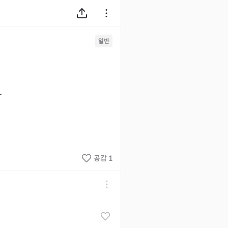
일반
~
공감 1