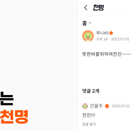
흠ᆢ
쭈니#5
조회
18
·
2023.07.01
뜻한바를위하여전진~~~
댓글
2
개
건물주
2023.07.01
전진!!!
답글 달기