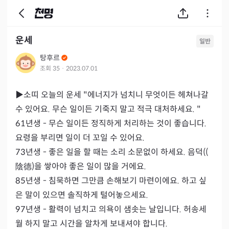
운세
일반
탕후르
조회
35
·
2023.07.01
▶소띠 오늘의 운세 "에너지가 넘치니 무엇이든 헤쳐나갈 
수 있어요. 무슨 일이든 기죽지 말고 적극 대처하세요. "

61년생 - 무슨 일이든 정직하게 처리하는 것이 좋습니다. 
요령을 부리면 일이 더 꼬일 수 있어요.

73년생 - 좋은 일을 할 때는 소리 소문없이 하세요. 음덕((
陰德)을 쌓아야 좋은 일이 많을 거에요.

85년생 - 침묵하면 그만큼 손해보기 마련이에요. 하고 싶
은 말이 있으면 솔직하게 털어놓으세요.

97년생 - 활력이 넘치고 의욕이 샘솟는 날입니다. 허송세
월 하지 말고 시간을 알차게 보내셔야 합니다.
