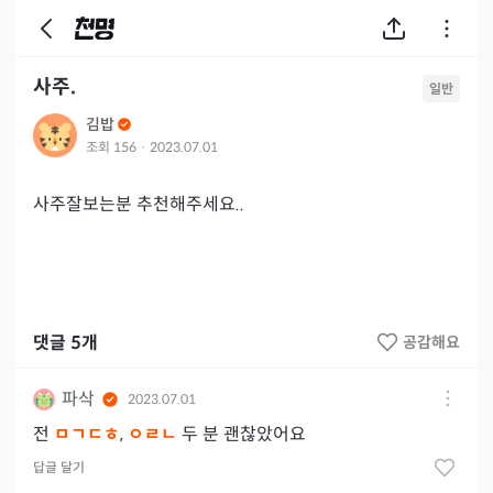
사주.
일반
김밥
조회
156
·
2023.07.01
댓글
5
개
공감해요
파삭
2023.07.01
전
ㅁㄱㄷㅎ
,
ㅇㄹㄴ
두 분 괜찮았어요
답글 달기