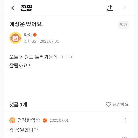
애정운 떴어요.
일반
라이
조회
36
·
2023.07.01
오늘 강원도 놀러가는데 ㅋㅋㅋ

잘될까요? 
댓글
1
개
공감해요
건강한약속
2023.07.01
왕 응원합니다